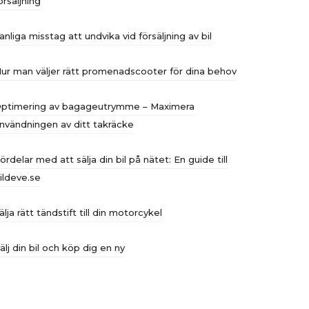
örsäljning
anliga misstag att undvika vid försäljning av bil
ur man väljer rätt promenadscooter för dina behov
ptimering av bagageutrymme – Maximera
nvändningen av ditt takräcke
ördelar med att sälja din bil på nätet: En guide till
ildeve.se
älja rätt tändstift till din motorcykel
älj din bil och köp dig en ny