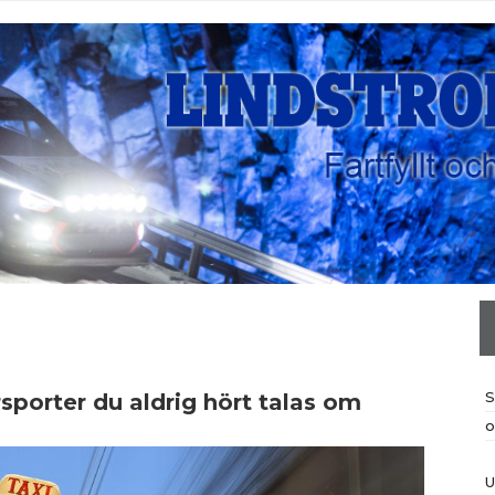
S
orter du aldrig hört talas om
o
U