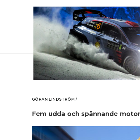
lindstromrally.se
Fartfyllt och spännande
GÖRAN LINDSTRÖM
/
Fem udda och spännande motorsp