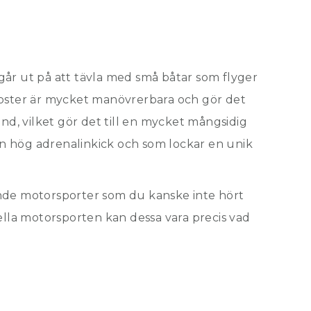
år ut på att tävla med små båtar som flyger
koster är mycket manövrerbara och gör det
and, vilket gör det till en mycket mångsidig
 en hög adrenalinkick och som lockar en unik
nde motorsporter som du kanske inte hört
ella motorsporten kan dessa vara precis vad