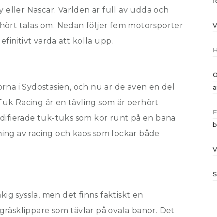
f
y eller Nascar. Världen är full av udda och
hört talas om. Nedan följer fem motorsporter
V
efinitivt värda att kolla upp.
H
O
rna i Sydostasien, och nu är de även en del
a
uk Racing är en tävling som är oerhört
F
difierade tuk-tuks som kör runt på en bana
b
ing av racing och kaos som lockar både
V
S
kig syssla, men det finns faktiskt en
räsklippare som tävlar på ovala banor. Det