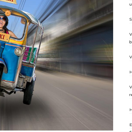
u
S
V
b
V
H
V
r
H
E